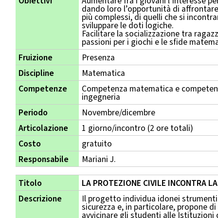
Obiettivi
Aumentare fra i giovani l’interesse pe
dando loro l’opportunità di affrontar
più complessi, di quelli che si incontr
sviluppare le doti logiche.
Facilitare la socializzazione tra ragaz
passioni per i giochi e le sfide matem
Fruizione
Presenza
Discipline
Matematica
Competenze
Competenza matematica e competenza
ingegneria
Periodo
Novembre/dicembre
Articolazione
1 giorno/incontro (2 ore totali)
Costo
gratuito
Responsabile
Mariani J.
Titolo
LA PROTEZIONE CIVILE INCONTRA LA 
Descrizione
Il progetto individua idonei strumenti
sicurezza e, in particolare, propone di
avvicinare gli studenti alle Istituzion