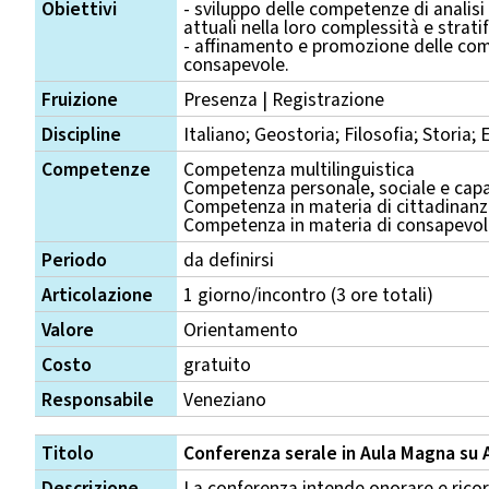
Obiettivi
- sviluppo delle competenze di analisi
attuali nella loro complessità e strati
- affinamento e promozione delle com
consapevole.
Fruizione
Presenza | Registrazione
Discipline
Italiano; Geostoria; Filosofia; Storia;
Competenze
Competenza multilinguistica
Competenza personale, sociale e capa
Competenza in materia di cittadinan
Competenza in materia di consapevole
Periodo
da definirsi
Articolazione
1 giorno/incontro (3 ore totali)
Valore
Orientamento
Costo
gratuito
Responsabile
Veneziano
Titolo
Conferenza serale in Aula Magna su A
Descrizione
La conferenza intende onorare e ricord